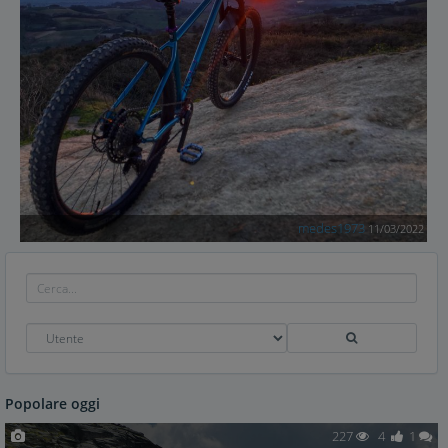
medes1973
11/03/2022
Popolare oggi
227
4
1