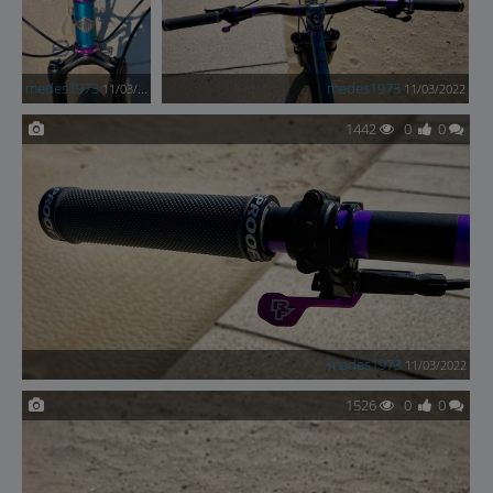
medes1973
medes1973
11/03/2022
11/03/2022
1442
0
0
medes1973
11/03/2022
1526
0
0