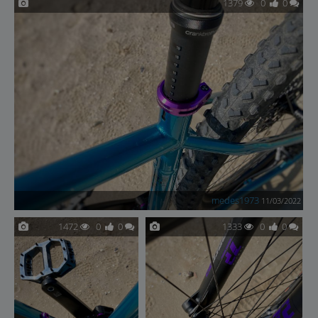
1379
0
0
medes1973
11/03/2022
1472
0
0
1333
0
0