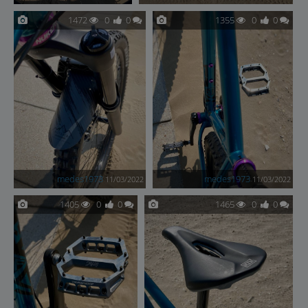
1472
0
0
1355
0
0
medes1973
medes1973
11/03/2022
11/03/2022
1405
0
0
1465
0
0