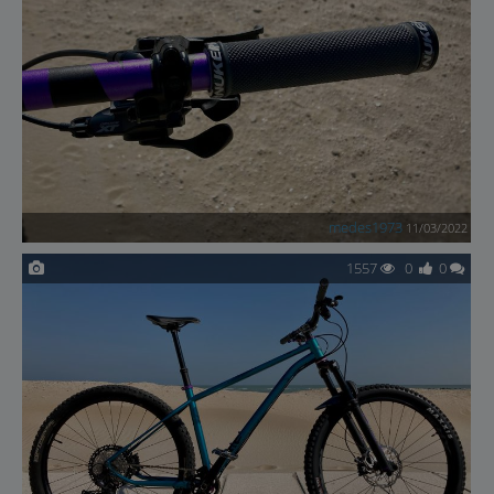
medes1973
11/03/2022
1557
0
0