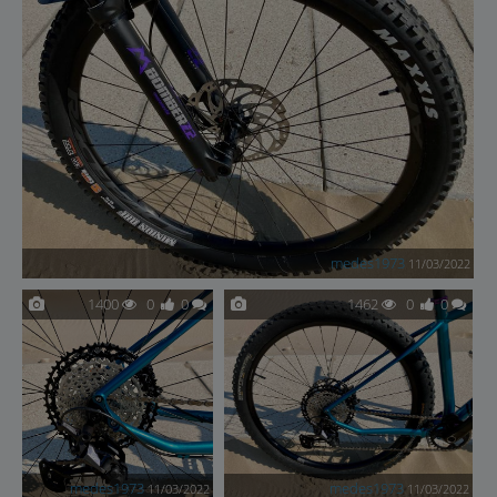
medes1973
11/03/2022
1400
0
0
1462
0
0
medes1973
medes1973
11/03/2022
11/03/2022