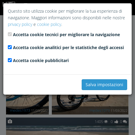
Login
Questo sito utilizza cookie per migliorare la tua esperienza di
navigazione. Maggiori informazioni sono disponibili nelle nostre
privacy policy
e
cookie policy
.
Accetta cookie tecnici per migliorare la navigazione
#Hardcore
Accetta cookie analitici per le statistiche degli accessi
Accetta cookie pubblicitari
1388
0
0
1402
0
0
Salva impostazioni
medes1973
medes1973
11/03/2022
11/03/2022
1405
0
0