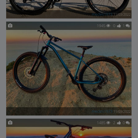
medes1973
11/03/2022
1945
0
1
medes1973
11/03/2022
1485
2
0