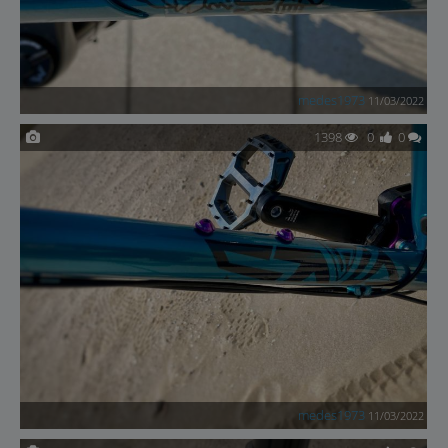
medes1973
11/03/2022
1398
0
0
medes1973
11/03/2022