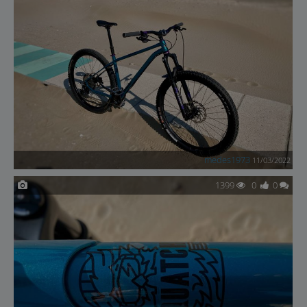
medes1973
11/03/2022
1399
0
0