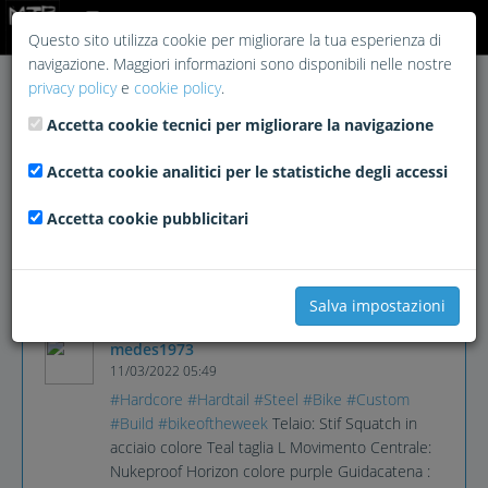
Login
Questo sito utilizza cookie per migliorare la tua esperienza di
navigazione. Maggiori informazioni sono disponibili nelle nostre
privacy policy
e
cookie policy
.
Accetta cookie tecnici per migliorare la navigazione
Accetta cookie analitici per le statistiche degli accessi
Accetta cookie pubblicitari
Salva impostazioni
medes1973
11/03/2022 05:49
#Hardcore
#Hardtail
#Steel
#Bike
#Custom
#Build
#bikeoftheweek
Telaio: Stif Squatch in
acciaio colore Teal taglia L Movimento Centrale:
Nukeproof Horizon colore purple Guidacatena :