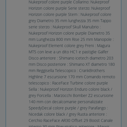
Nukeproof colore purple Collarino: Nukeproof
Horizon colore purple Serie sterzo: Nukeproof
Horizon colore purple Stem : Nukeproof colore
grey Diametro 35 mm lunghezza 35 mm Tappo
serie sterzo : Nukeproof Skull Manubrio :
Nukeproof Horizon colore purple Diametro 35
mm Lunghezza 800 mm Rise 25 mm Manopole :
Nukeproof Element colore grey Freni : Magura
MT5 con leve a un dito HC1 e pastiglie Galfer
Disco anteriore : Shimano icetech diametro 203
mm Disco posteriore : Shimano XT diametro 180
mm Reggisella Telescopico : CrankBrothers
Highline 7 escursione 170 mm Comando remoto
telescopico : RaceFace Turbine colore purple
Sella : Nukeproof Horizon Enduro colore black /
grey Forcella : Marzocchi Bomber Z2 escursione
140 mm con decalcomanie personalizzate
SpeedyDecal colore purple / grey Parafango :
Nicedak colore black / grey Ruota anteriore :
Cerchio RaceFace AR30 Offset 29 Boost Canale
interno 30 mm Pneumatico anteriore : Maxxis