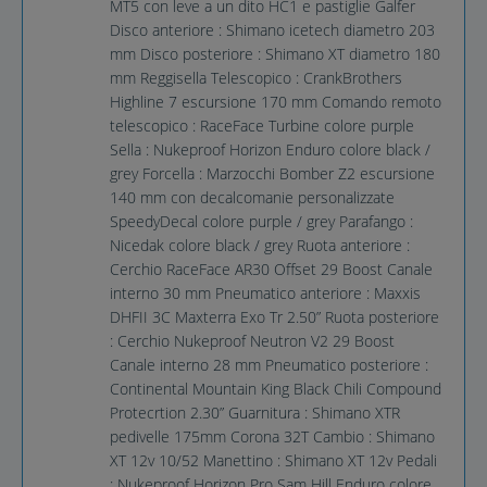
MT5 con leve a un dito HC1 e pastiglie Galfer
Disco anteriore : Shimano icetech diametro 203
mm Disco posteriore : Shimano XT diametro 180
mm Reggisella Telescopico : CrankBrothers
Highline 7 escursione 170 mm Comando remoto
telescopico : RaceFace Turbine colore purple
Sella : Nukeproof Horizon Enduro colore black /
grey Forcella : Marzocchi Bomber Z2 escursione
140 mm con decalcomanie personalizzate
SpeedyDecal colore purple / grey Parafango :
Nicedak colore black / grey Ruota anteriore :
Cerchio RaceFace AR30 Offset 29 Boost Canale
interno 30 mm Pneumatico anteriore : Maxxis
DHFII 3C Maxterra Exo Tr 2.50” Ruota posteriore
: Cerchio Nukeproof Neutron V2 29 Boost
Canale interno 28 mm Pneumatico posteriore :
Continental Mountain King Black Chili Compound
Protecrtion 2.30” Guarnitura : Shimano XTR
pedivelle 175mm Corona 32T Cambio : Shimano
XT 12v 10/52 Manettino : Shimano XT 12v Pedali
: Nukeproof Horizon Pro Sam Hill Enduro colore