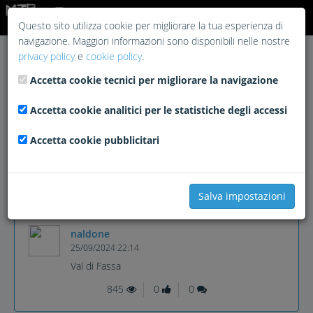
Login
Questo sito utilizza cookie per migliorare la tua esperienza di
navigazione. Maggiori informazioni sono disponibili nelle nostre
privacy policy
e
cookie policy
.
Accetta cookie tecnici per migliorare la navigazione
Val di Fassa
Accetta cookie analitici per le statistiche degli accessi
Accetta cookie pubblicitari
Play
Video
Salva impostazioni
naldone
25/09/2024 22:14
Val di Fassa
845
0
0