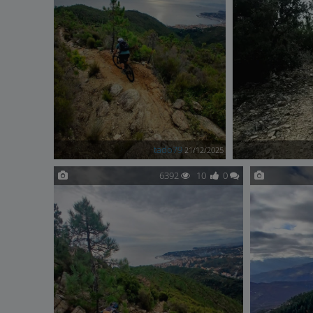
tado79
21/12/2025
6392
10
0