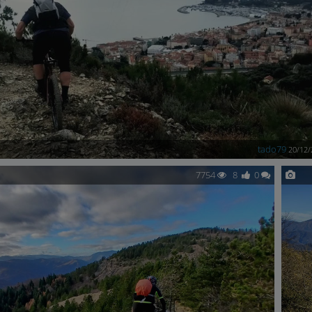
tado79
20/12/
7754
8
0