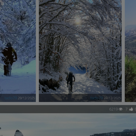
tado79
tado79
29/12/2025
27/12/2025
6219
7