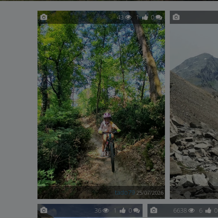
43
1
0
tado79
25/07/2026
36
1
0
6638
6