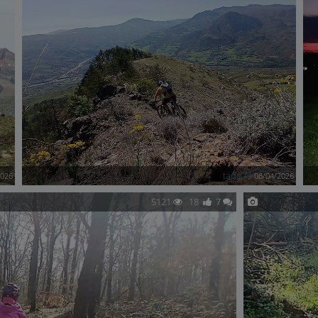
tado79
2026
08/04/2026
5121
18
7