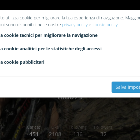
to utilizza cookie per migliorare la tua esperienza di navigazione. Maggior
oni sono disponibili nelle nostre
privacy policy
e
cookie policy
.
a cookie tecnici per migliorare la navigazione
a cookie analitici per le statistiche degli accessi
a cookie pubblicitari
Salva impos
tado79
Caricati
Like
Following
Followers
451
2108
136
32