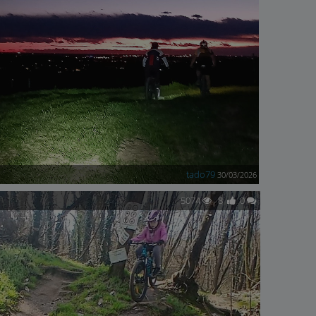
tado79
30/03/2026
5074
8
0