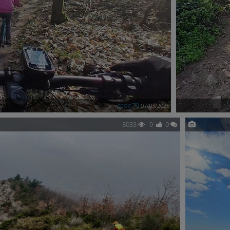
tado79
07/03/2026
5033
9
0