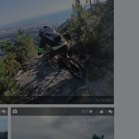
tado79
26/12/2025
0
303
1
0