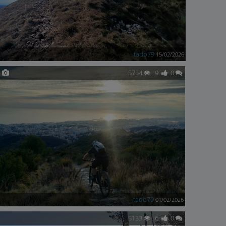
tado79
15/02/2026
5754
9
0
tado79
01/02/2026
5133
6
0