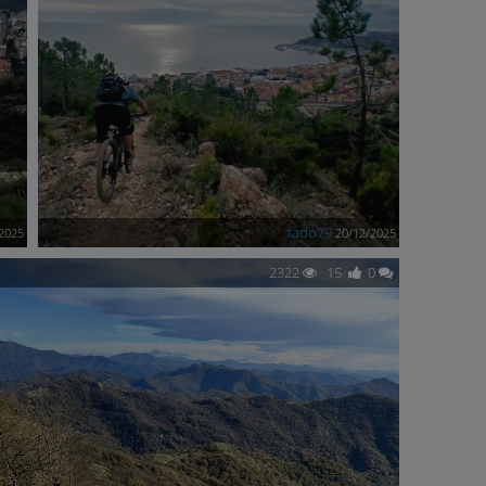
tado79
2025
20/12/2025
2322
15
0