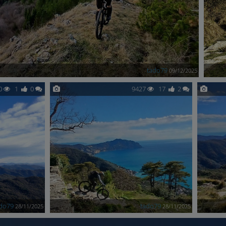
tado79
09/12/2025
0
1
0
9427
17
2
do79
tado79
28/11/2025
28/11/2025