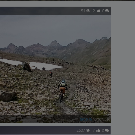
51
2
0
tado79
13/07/2026
2607
7
0