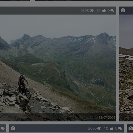
6398
12
0
tado79
13/07/2026
0
2000
10
0