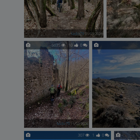
tado79
01/03/2026
5035
10
0
tado79
15/02/2026
307
1
0