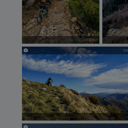
tado79
20/12/2025
39
ta