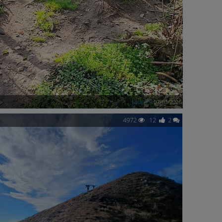
tado79
07/03/2026
4972
12
2