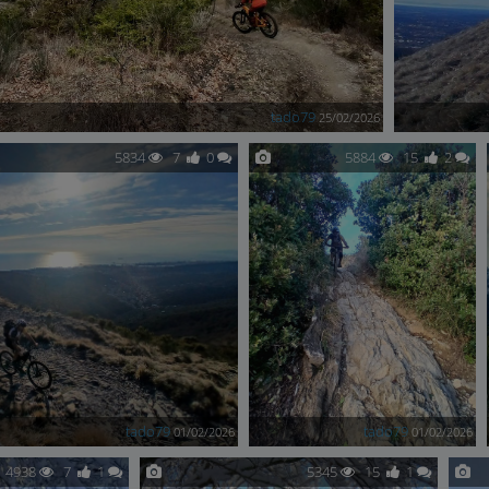
tado79
25/02/2026
5834
7
0
5884
15
2
tado79
tado79
01/02/2026
01/02/2026
4938
7
1
5345
15
1