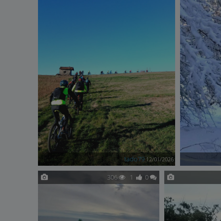
tado79
12/01/2026
306
1
0