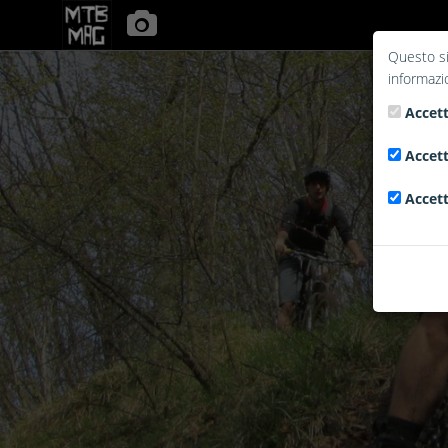
Questo si
informazi
Accett
Accett
Accett