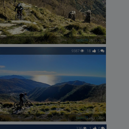
tado79
28/11/2025
9387
18
5
tado79
28/11/2025
336
1
0