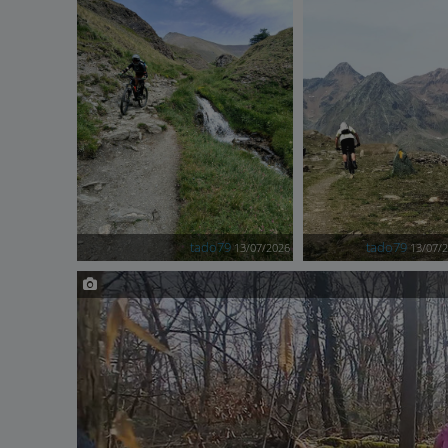
tado79
tado79
13/07/2026
13/07/