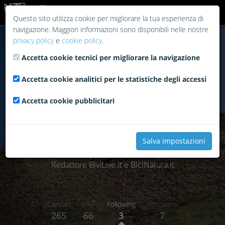
Login
Questo sito utilizza cookie per migliorare la tua esperienza di
navigazione. Maggiori informazioni sono disponibili nelle nostre
privacy policy
e
cookie policy
.
Accetta cookie tecnici per migliorare la navigazione
Accetta cookie analitici per le statistiche degli accessi
Accetta cookie pubblicitari
Salva impostazioni
morfic82
Redattore BiviLive.it e BiciNatura.it
Caricati
Like
Following
Followers
265
66
3
7