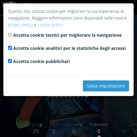
Login
Questo sito utilizza cookie per migliorare la tua esperienza di
navigazione. Maggiori informazioni sono disponibili nelle nostre
privacy policy
e
cookie policy
.
Accetta cookie tecnici per migliorare la navigazione
Accetta cookie analitici per le statistiche degli accessi
Accetta cookie pubblicitari
Salva impostazioni
medes1973
Caricati
Like
Following
Followers
29
2
0
0