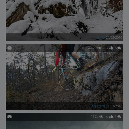
marco
21/02/2016
4129
13
6
scratera
21/02/2016
2174
4
1