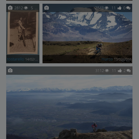
2812
5
9
2843
11
0
tostarello
marco
14/02/2016
13/02/2016
3112
11
2