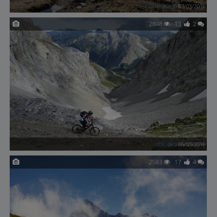
nonnocarb
03/03/2016
2848
13
2
miciolo
05/03/2016
2583
17
4