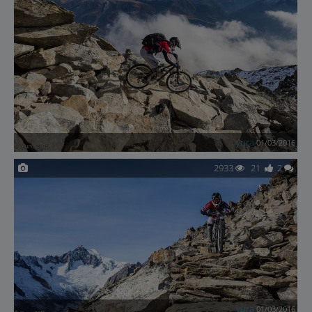
yura
01/03/2016
2933
21
2
yura
01/03/2016