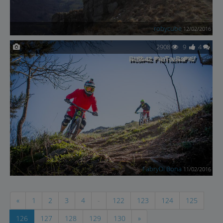
robycube
12/02/2016
2908
9
4
FabryDi Bona
11/02/2016
«
1
2
3
4
-
122
123
124
125
126
127
128
129
130
»