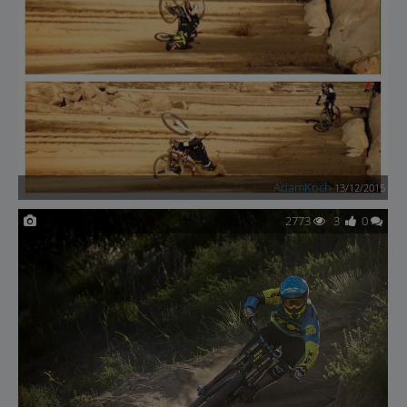
AdamKoch
13/12/2015
2773
3
0