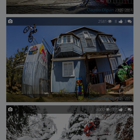
Claudio Olguin
23/02/2016
2581
8
3
Claudio Olguin
23/02/2016
3000
17
2