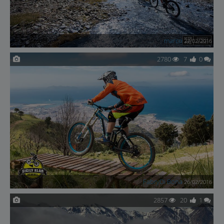
marco
27/02/2016
2780
7
0
FabryDi Bona
26/02/2016
2857
20
1