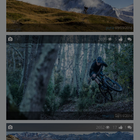
yura
03/03/2016
2699
5
1
marco
03/03/2016
2652
17
1