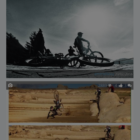
emmellevu
20/02/2016
2889
4
3