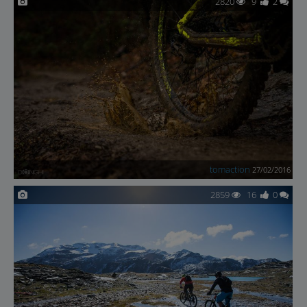
2820
9
2
tomaction
27/02/2016
2859
16
0