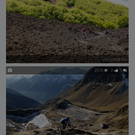
yura
07/03/2016
2573
7
1