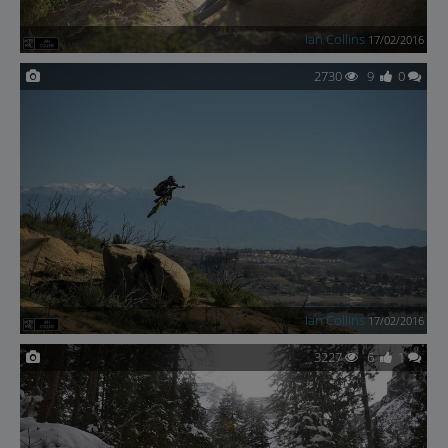
Ian Collins
17/02/2016
2730
9
0
Ian Collins
17/02/2016
3227
6
1