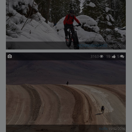
NONNOBANSHEE
16/02/2016
3163
19
5
nofix
15/02/2016