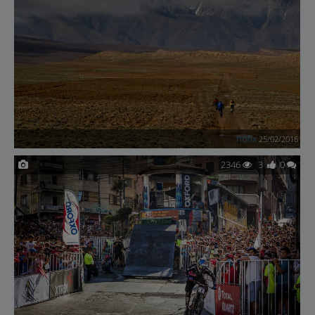
nofix
25/02/2016
2346
3
0