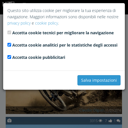
Login
Questo sito utilizza cookie per migliorare la tua esperienza di
navigazione. Maggiori informazioni sono disponibili nelle nostre
privacy policy
e
cookie policy
.
Accetta cookie tecnici per migliorare la navigazione
2066
7
3
Accetta cookie analitici per le statistiche degli accessi
Accetta cookie pubblicitari
Salva impostazioni
Claudio Olguin
11/03/2016
3315
7
1