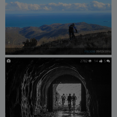
miciolo
09/03/2016
2782
14
5