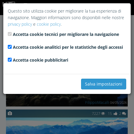
Login
Questo sito utilizza cookie per migliorare la tua esperienza di
navigazione. Maggiori informazioni sono disponibili nelle nostre
privacy policy
e
cookie policy
.
Accetta cookie tecnici per migliorare la navigazione
7536
11
0
Accetta cookie analitici per le statistiche degli accessi
Accetta cookie pubblicitari
Salva impostazioni
FilippoMacalli
04/05/2026
7227
15
2