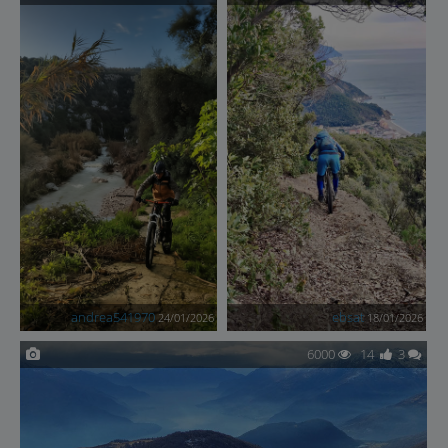
andrea541970
ebsat
24/01/2026
18/01/2026
6000
14
3