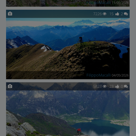
FilippoMacalli
11/05/2026
7226
15
2
FilippoMacalli
04/05/2026
5823
23
0