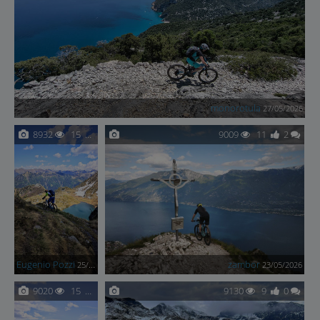
monorotula
27/05/2026
8932
15
0
9009
11
2
Eugenio Pozzi
zambor
25/05/2026
23/05/2026
9020
15
2
9130
9
0