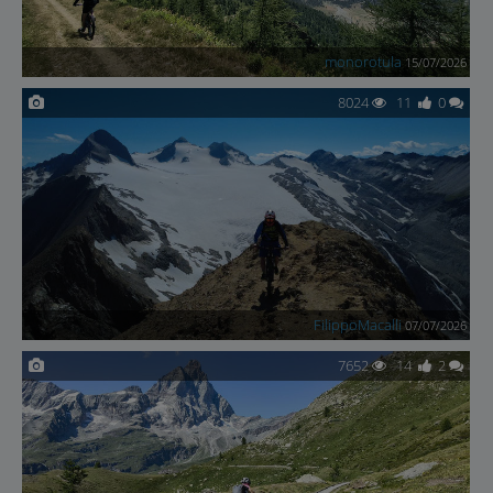
monorotula
15/07/2026
8024
11
0
FilippoMacalli
07/07/2026
7652
14
2