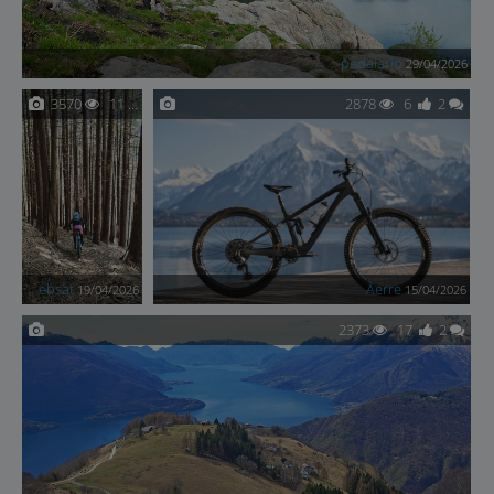
pedalario
29/04/2026
3570
11
0
2878
6
2
ebsat
Aerre
19/04/2026
15/04/2026
2373
17
2