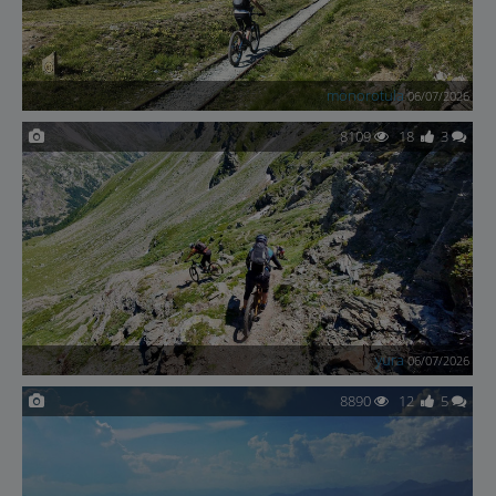
monorotula
06/07/2026
8109
18
3
yura
06/07/2026
8890
12
5