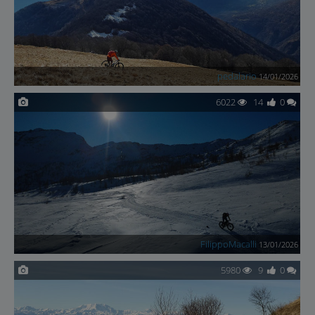
pedalario
14/01/2026
6022
14
0
FilippoMacalli
13/01/2026
5980
9
0