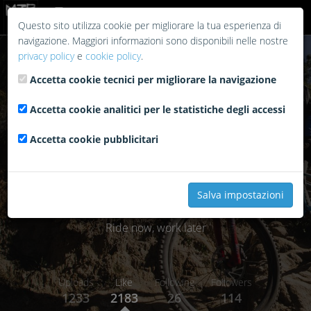
Login
Questo sito utilizza cookie per migliorare la tua esperienza di
navigazione. Maggiori informazioni sono disponibili nelle nostre
privacy policy
e
cookie policy
.
Accetta cookie tecnici per migliorare la navigazione
Accetta cookie analitici per le statistiche degli accessi
Accetta cookie pubblicitari
Salva impostazioni
marco
Ride now, work later
Uploads
Like
Following
Followers
1233
2183
26
114