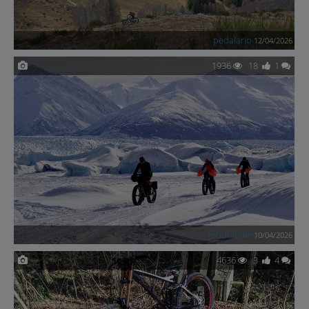
pedalario
12/04/2026
1936
18
1
modoloale
10/04/2026
4636
3
4