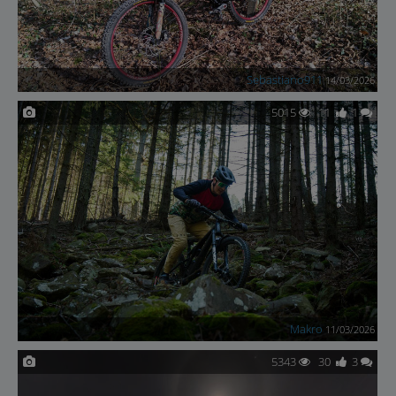
Sebastiano911
14/03/2026
5015
11
1
Makro
11/03/2026
5343
30
3