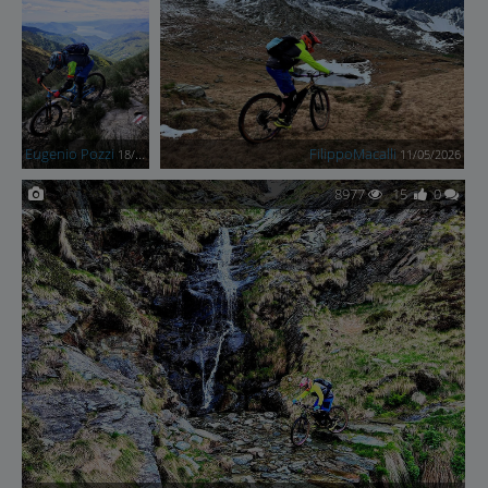
Eugenio Pozzi
FilippoMacalli
18/05/2026
11/05/2026
8977
15
0