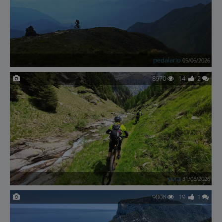
pedalario
05/06/2026
8970
14
2
yura
31/05/2026
9008
19
1