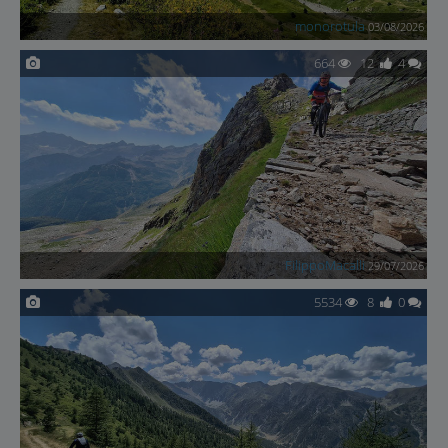
monorotula
03/08/2026
664
12
4
FilippoMacalli
29/07/2026
5534
8
0